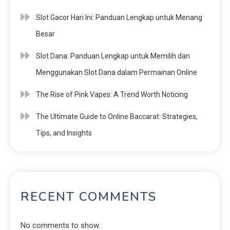
Slot Gacor Hari Ini: Panduan Lengkap untuk Menang
Besar
Slot Dana: Panduan Lengkap untuk Memilih dan
Menggunakan Slot Dana dalam Permainan Online
The Rise of Pink Vapes: A Trend Worth Noticing
The Ultimate Guide to Online Baccarat: Strategies,
Tips, and Insights
RECENT COMMENTS
No comments to show.