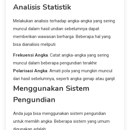
Analisis Statistik
Melakukan analisis terhadap angka-angka yang sering
muncul dalam hasil undian sebelumnya dapat
memberikan wawasan berharga. Beberapa hal yang
bisa dianalisis meliputi:
Frekuensi Angka
: Catat angka-angka yang sering
muncul dalam beberapa pengundian terakhir.
Polarisasi Angka
: Amati pola yang mungkin muncul
dari hasil sebelumnya, seperti angka genap atau ganjil.
Menggunakan Sistem
Pengundian
Anda juga bisa menggunakan sistem pengundian
untuk memilih angka. Beberapa sistem yang umum
digunakan adalah: