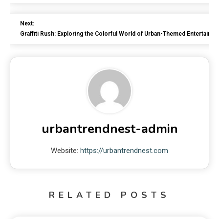
Next:
Graffiti Rush: Exploring the Colorful World of Urban-Themed Entertainm
urbantrendnest-admin
Website:
https://urbantrendnest.com
RELATED POSTS