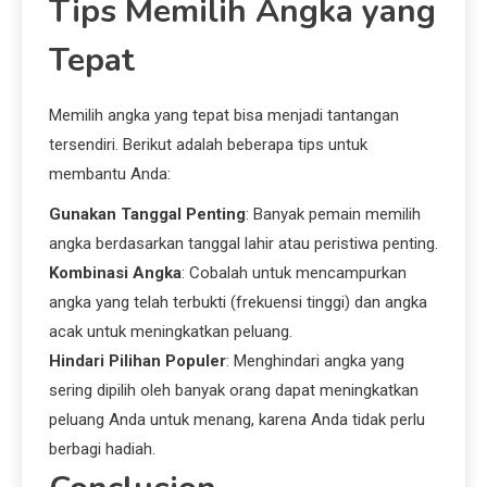
Tips Memilih Angka yang
Tepat
Memilih angka yang tepat bisa menjadi tantangan
tersendiri. Berikut adalah beberapa tips untuk
membantu Anda:
Gunakan Tanggal Penting
: Banyak pemain memilih
angka berdasarkan tanggal lahir atau peristiwa penting.
Kombinasi Angka
: Cobalah untuk mencampurkan
angka yang telah terbukti (frekuensi tinggi) dan angka
acak untuk meningkatkan peluang.
Hindari Pilihan Populer
: Menghindari angka yang
sering dipilih oleh banyak orang dapat meningkatkan
peluang Anda untuk menang, karena Anda tidak perlu
berbagi hadiah.